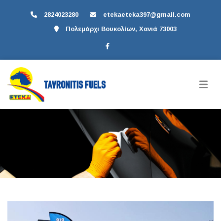
2824023280
etekaeteka397@gmail.com
Πολεμάρχι Βουκολίων, Χανιά 73003